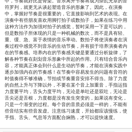
中，节奏就好比是骨架。音乐离开节奏将成为杂乱无章的音
符罗列，就更无从谈起塑造音乐的形象了。因此，在演奏
中，掌握好节奏是很重要的，它直接影响到艺术的表现。在
演奏中有些朋友喜欢用脚打拍子或数拍子，如果在练习中用
这种方法作为加强对拍子的感觉，暂时采用一下是可以的，
但是数拍子所体现的只是一种机械的数次，而不是具有轻、
重、缓、急、富于表情的音乐率动。数拍子将使演奏者在演
奏过程中感觉不到音乐的生动节奏，并有损于培养演奏者内
在的节奏感。培养内在的节奏感关键是要通过分析旋律，了
解各种节奏在刻划音乐形象中所起的作用。只有结合音乐内
容，才能真正体会到什么是生动的节奏，才能在演奏实践中
逐步加强内在的节奏感！在节奏中容易发生的问题有音符的
时值奏得不够准确，节拍或节奏重音安排不得当。除了力度
的自然上升与下降以外，不要在某个音上加重音，手指运指
力度要平均，舌头力度平均，无论是单吐还是双吐，无论是
舌尖还是舌根，力度都是没有发生突变的，如果说有变化，
只是一个渐变的过程。每个音的音质必须是一样的，不能有
些音结实有些音发虚。注意练习速度，开始都应该慢练，使
手指、舌头、气息等方面配合娴熟，才可以提快速度。