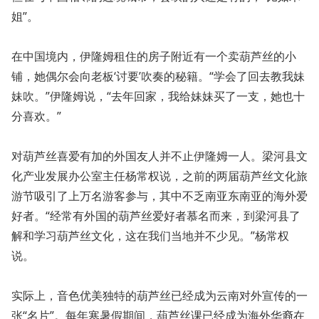
姐”。
在中国境内，伊隆姆租住的房子附近有一个卖葫芦丝的小
铺，她偶尔会向老板‘讨要’吹奏的秘籍。“学会了回去教我妹
妹吹。”伊隆姆说，“去年回家，我给妹妹买了一支，她也十
分喜欢。”
对葫芦丝喜爱有加的外国友人并不止伊隆姆一人。梁河县文
化产业发展办公室主任杨常权说，之前的两届葫芦丝文化旅
游节吸引了上万名游客参与，其中不乏南亚东南亚的海外爱
好者。“经常有外国的葫芦丝爱好者慕名而来，到梁河县了
解和学习葫芦丝文化，这在我们当地并不少见。”杨常权
说。
实际上，音色优美独特的葫芦丝已经成为云南对外宣传的一
张“名片”。每年寒暑假期间，葫芦丝课已经成为海外华裔在